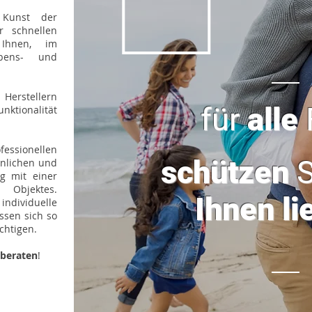
 Kunst der
r schnellen
 Ihnen, im
bens- und
Herstellern
für
alle
nktionalität
ssionellen
schützen
S
önlichen und
ng mit einer
 Objektes.
Ihnen lie
ividuelle
ssen sich so
ichtigen.
beraten
!