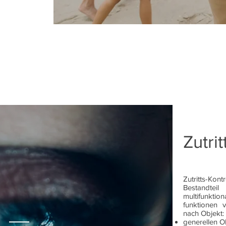
Zutrit
Zutritts-K
Bestandteil
multifunkt
funktionen v
nach Objekt:
generellen O