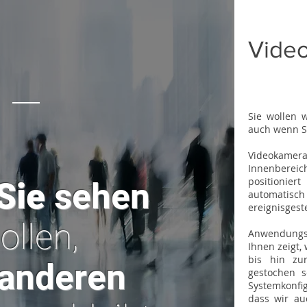
Vide
Sie wollen 
auch wenn Si
Videokame
Innenberei
positionier
Sie
sehen
automatis
ereignisgest
ollen,
Anwendungs
Ihnen zeigt, 
bis hin zu
anderen
gestochen sc
Systemkonfi
dass wir au