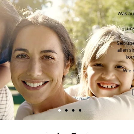
Was au
uns
Seit übe
allen s
kom
Wie 