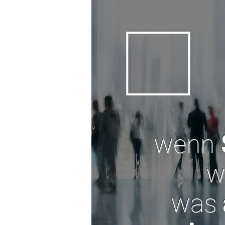
wenn
w
was