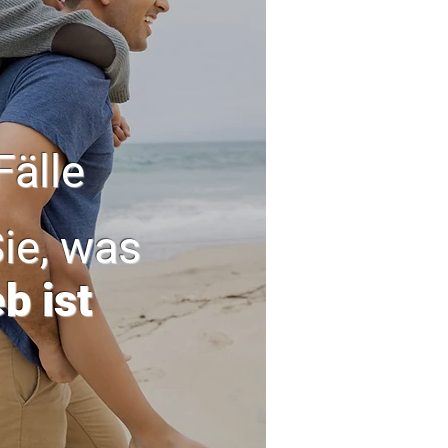
Fälle
ie, was
b ist