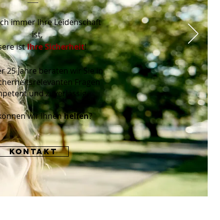
ch immer Ihre Leidenschaft
ist,
ere ist
Ihre Sicherheit
!
r 25 Jahre beraten wir Sie in
icherheitsrelevanten Fragen
petent und zuverlässig.
können wir Ihnen
helfen
?
KONTAKT